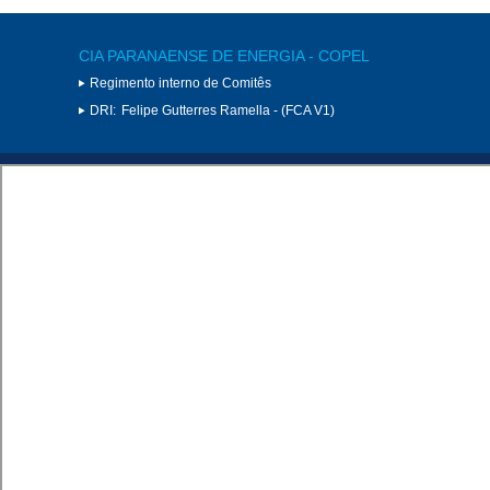
CIA PARANAENSE DE ENERGIA - COPEL
Regimento interno de Comitês
DRI:
Felipe Gutterres Ramella - (FCA V1)