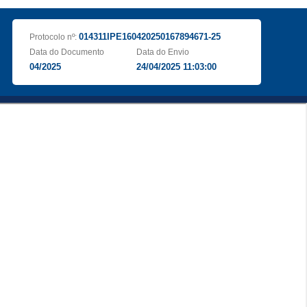
014311IPE160420250167894671-25
Protocolo nº:
Data do Documento
Data do Envio
04/2025
24/04/2025 11:03:00