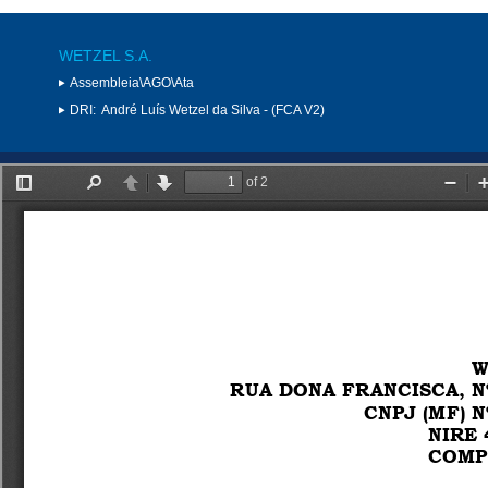
WETZEL S.A.
Assembleia\AGO\Ata
DRI:
André Luís Wetzel da Silva - (FCA V2)