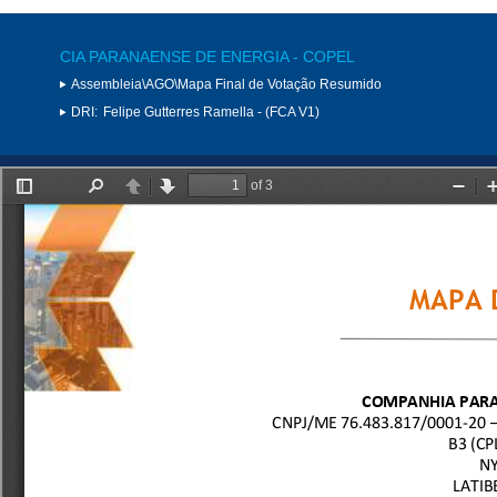
CIA PARANAENSE DE ENERGIA - COPEL
Assembleia\AGO\Mapa Final de Votação Resumido
DRI:
Felipe Gutterres Ramella - (FCA V1)