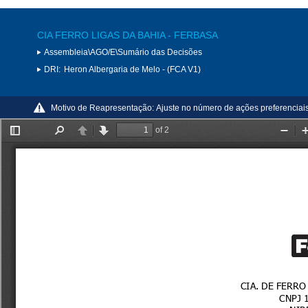
CIA FERRO LIGAS DA BAHIA - FERBASA
Assembleia\AGO/E\Sumário das Decisões
DRI:
Heron Albergaria de Melo - (FCA V1)
Motivo de Reapresentação:
Ajuste no número de ações preferenciais 