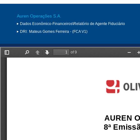
Auren Operações S.A.
Dados Econômico-Financeiros\Relatório de Agente Fiduciário
DRI:
Mateus Gomes Ferreira - (FCA V1)