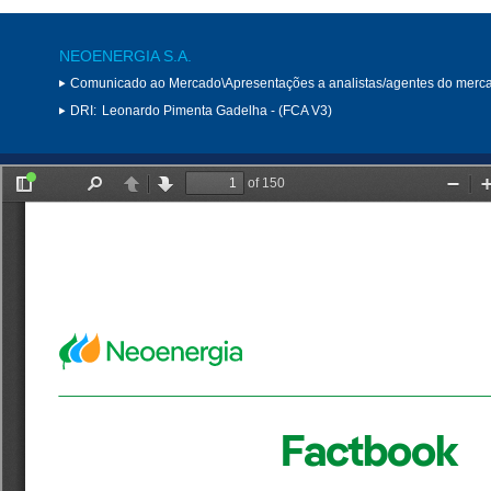
NEOENERGIA S.A.
Comunicado ao Mercado\Apresentações a analistas/agentes do merc
DRI:
Leonardo Pimenta Gadelha - (FCA V3)