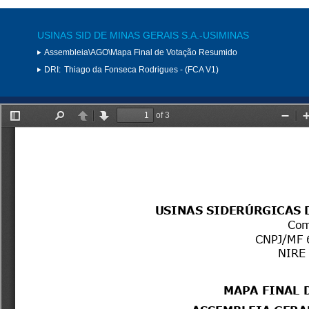
USINAS SID DE MINAS GERAIS S.A.-USIMINAS
Assembleia\AGO\Mapa Final de Votação Resumido
DRI:
Thiago da Fonseca Rodrigues - (FCA V1)