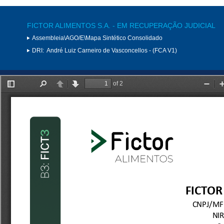
FICTOR ALIMENTOS S.A. - EM RECUPERAÇÃO JUDICIAL
Assembleia\AGO/E\Mapa Sintético Consolidado
DRI:
André Luiz Carneiro de Vasconcellos - (FCA V1)