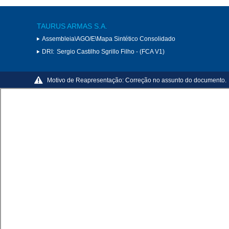
TAURUS ARMAS S.A.
Assembleia\AGO/E\Mapa Sintético Consolidado
DRI:
Sergio Castilho Sgrillo Filho - (FCA V1)
Motivo de Reapresentação:
Correção no assunto do documento.