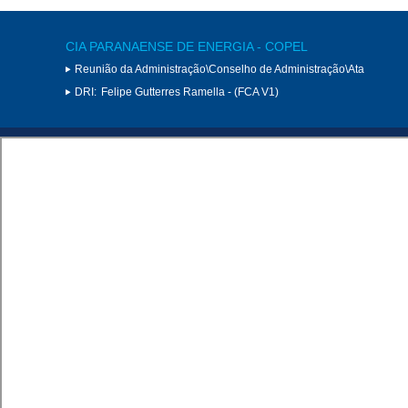
CIA PARANAENSE DE ENERGIA - COPEL
Reunião da Administração\Conselho de Administração\Ata
DRI:
Felipe Gutterres Ramella - (FCA V1)