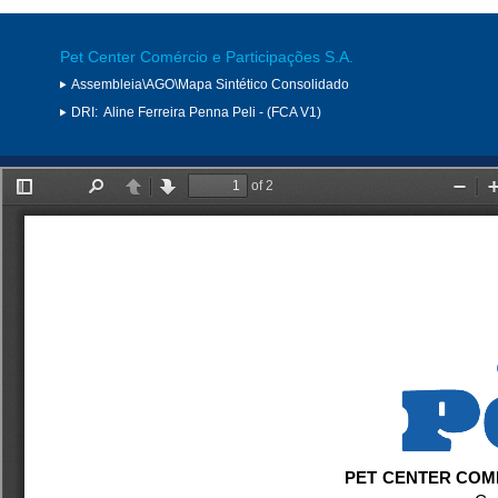
Pet Center Comércio e Participações S.A.
Assembleia\AGO\Mapa Sintético Consolidado
DRI:
Aline Ferreira Penna Peli - (FCA V1)