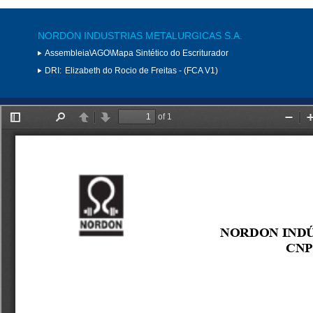
NORDON INDUSTRIAS METALURGICAS S.A.
Assembleia\AGO\Mapa Sintético do Escriturador
DRI:
Elizabeth do Rocio de Freitas - (FCA V1)