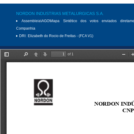
NORDON INDUSTRIAS METALURGICAS S.A.
Assembleia\AGO\Mapa Sintético dos votos enviados diretam
Companhia
DRI:
Elizabeth do Rocio de Freitas - (FCA V1)