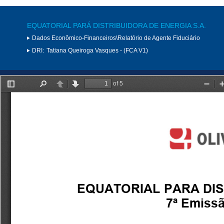
EQUATORIAL PARÁ DISTRIBUIDORA DE ENERGIA S.A.
Dados Econômico-Financeiros\Relatório de Agente Fiduciário
DRI:
Tatiana Queiroga Vasques - (FCA V1)