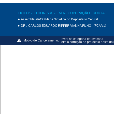
HOTEIS OTHON S.A. - EM RECUPERAÇÃO JUDICIAL
Assembleia\AGO\Mapa Sintético do Depositário Central
DRI:
CARLOS EDUARDO RIPPER VIANNA FILHO - (FCA V1)
Enviei na categoria equivocada.
Motivo de Cancelamento:
Feita a correção no protocolo desta dat