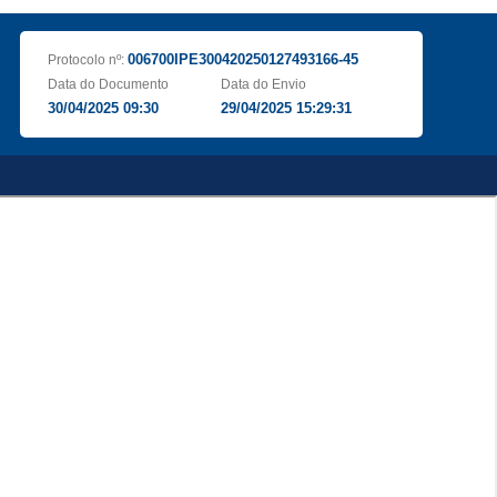
006700IPE300420250127493166-45
Protocolo nº:
Data do Documento
Data do Envio
30/04/2025 09:30
29/04/2025 15:29:31