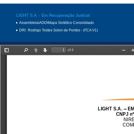
LIGHT S.A. - Em Recuperação Judicial
Assembleia\AGO\Mapa Sintético Consolidado
DRI:
Rodrigo Tostes Solon de Pontes - (FCA V1)