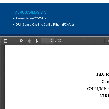
TAURUS ARMAS S.A.
Assembleia\AGO/E\Ata
DRI:
Sergio Castilho Sgrillo Filho - (FCA V1)