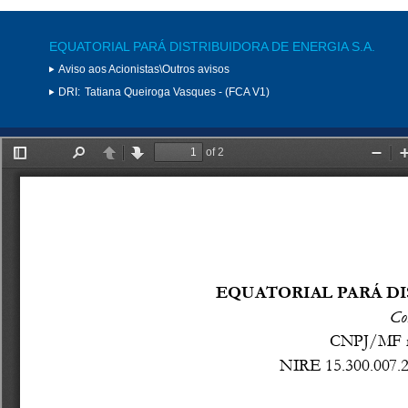
EQUATORIAL PARÁ DISTRIBUIDORA DE ENERGIA S.A.
Aviso aos Acionistas\Outros avisos
DRI:
Tatiana Queiroga Vasques - (FCA V1)