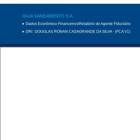
IGUA SANEAMENTO S.A.
Dados Econômico-Financeiros\Relatório de Agente Fiduciário
DRI:
DOUGLAS RONAN CASAGRANDE DA SILVA - (FCA V1)