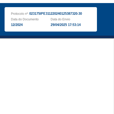
023175IPE311220240125387320-30
Protocolo nº:
Data do Documento
Data do Envio
12/2024
29/04/2025 17:53:14