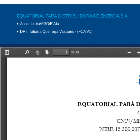
EQUATORIAL PARÁ DISTRIBUIDORA DE ENERGIA S.A.
Assembleia\AGO/E\Ata
DRI:
Tatiana Queiroga Vasques - (FCA V1)