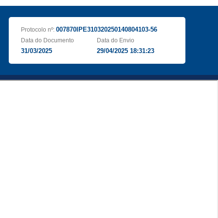
007870IPE310320250140804103-56
Protocolo nº:
Data do Documento
Data do Envio
31/03/2025
29/04/2025 18:31:23