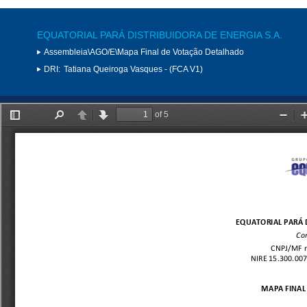
EQUATORIAL PARÁ DISTRIBUIDORA DE ENERGIA S.A.
Assembleia\AGO/E\Mapa Final de Votação Detalhado
DRI:
Tatiana Queiroga Vasques - (FCA V1)