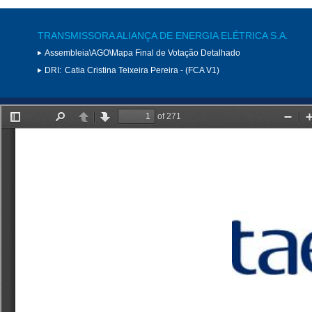
TRANSMISSORA ALIANÇA DE ENERGIA ELÉTRICA S.A.
Assembleia\AGO\Mapa Final de Votação Detalhado
DRI:
Catia Cristina Teixeira Pereira - (FCA V1)