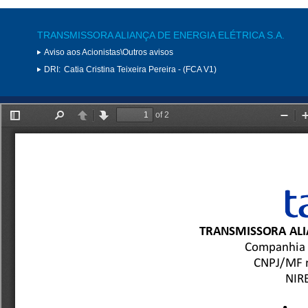
TRANSMISSORA ALIANÇA DE ENERGIA ELÉTRICA S.A.
Aviso aos Acionistas\Outros avisos
DRI:
Catia Cristina Teixeira Pereira - (FCA V1)