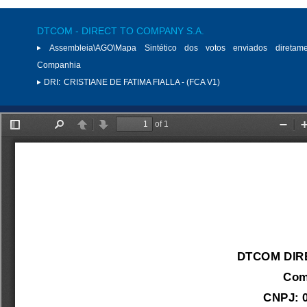
DTCOM - DIRECT TO COMPANY S.A.
Assembleia\AGO\Mapa Sintético dos votos enviados diretam
Companhia
DRI:
CRISTIANE DE FATIMA FIALLA - (FCA V1)