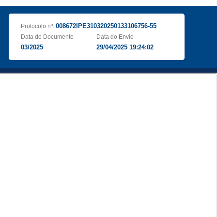
008672IPE310320250133106756-55
Protocolo nº:
Data do Documento
Data do Envio
03/2025
29/04/2025 19:24:02