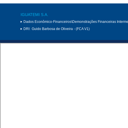
IGUATEMI S.A.
Dados Econômico-Financeiros\Demonstrações Financeiras Interme
DRI:
Guido Barbosa de Oliveira - (FCA V1)