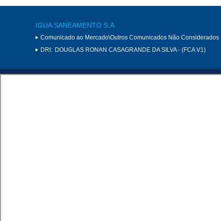
IGUA SANEAMENTO S.A.
Comunicado ao Mercado\Outros Comunicados Não Considerados 
DRI:
DOUGLAS RONAN CASAGRANDE DA SILVA - (FCA V1)