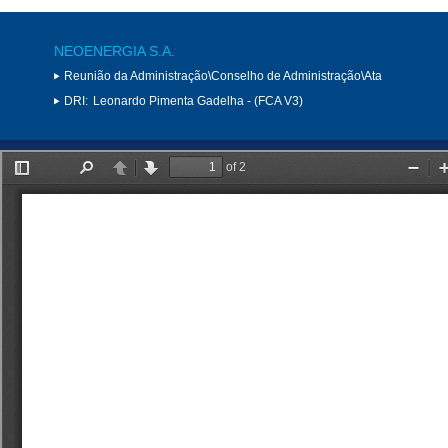
NEOENERGIA S.A.
Reunião da Administração\Conselho de Administração\Ata
DRI:
Leonardo Pimenta Gadelha - (FCA V3)