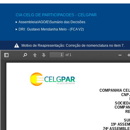
CIA CELG DE PARTICIPACOES - CELGPAR
Assembleia\AGO/E\Sumário das Decisões
DRI:
Gustavo Mendanha Melo - (FCA V2)
Motivo de Reapresentação:
Correção de nomenclatura no item 7.