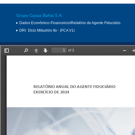
Grupo Casas Bahia S.A.
Dados Econômico-Financeiros\Relatório de Agente Fiduciário
DRI:
Elcio Mitsuhiro Ito - (FCA V1)