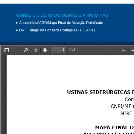
USINAS SID DE MINAS GERAIS S.A.-USIMINAS
Assembleia\AGO\Mapa Final de Votação Detalhado
DRI:
Thiago da Fonseca Rodrigues - (FCA V1)