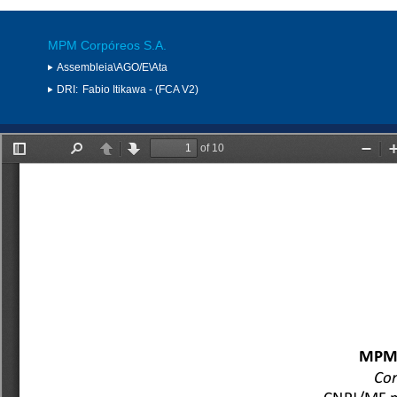
MPM Corpóreos S.A.
Assembleia\AGO/E\Ata
DRI:
Fabio Itikawa - (FCA V2)