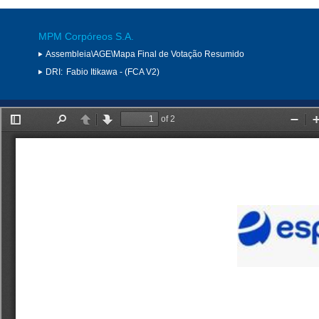
MPM Corpóreos S.A.
Assembleia\AGE\Mapa Final de Votação Resumido
DRI:
Fabio Itikawa - (FCA V2)