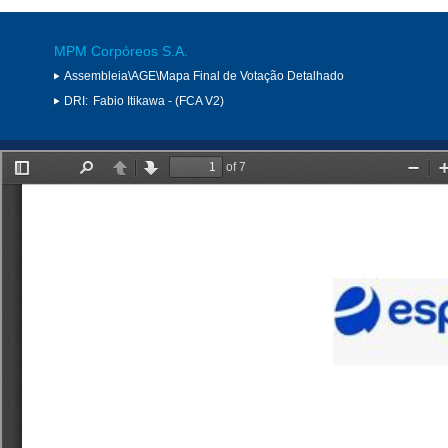
MPM Corpóreos S.A.
Assembleia\AGE\Mapa Final de Votação Detalhado
DRI:
Fabio Itikawa - (FCA V2)