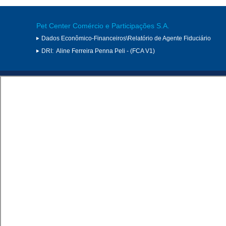
Pet Center Comércio e Participações S.A.
Dados Econômico-Financeiros\Relatório de Agente Fiduciário
DRI:
Aline Ferreira Penna Peli - (FCA V1)