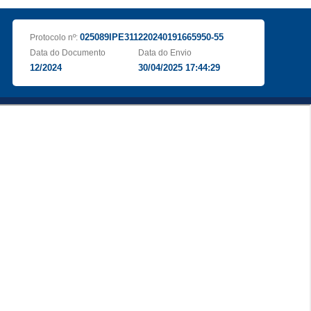
025089IPE311220240191665950-55
Protocolo nº:
Data do Documento
Data do Envio
12/2024
30/04/2025 17:44:29