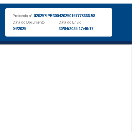
020257IPE300420250157778666-58
Protocolo nº:
Data do Documento
Data do Envio
04/2025
30/04/2025 17:46:17