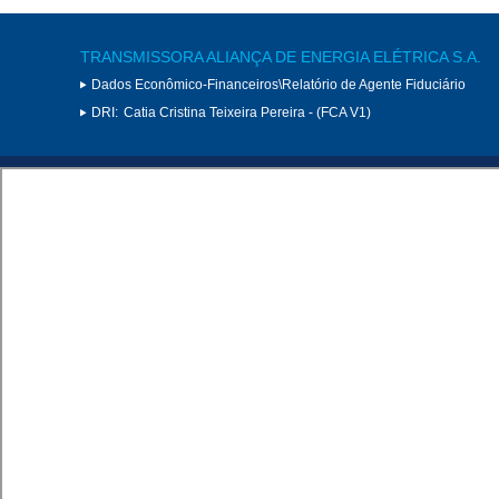
TRANSMISSORA ALIANÇA DE ENERGIA ELÉTRICA S.A.
Dados Econômico-Financeiros\Relatório de Agente Fiduciário
DRI:
Catia Cristina Teixeira Pereira - (FCA V1)