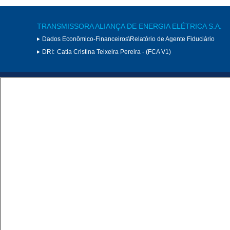
TRANSMISSORA ALIANÇA DE ENERGIA ELÉTRICA S.A.
Dados Econômico-Financeiros\Relatório de Agente Fiduciário
DRI:
Catia Cristina Teixeira Pereira - (FCA V1)