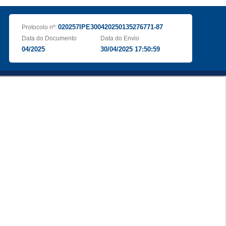
020257IPE300420250135276771-87
Protocolo nº:
Data do Documento
Data do Envio
04/2025
30/04/2025 17:50:59