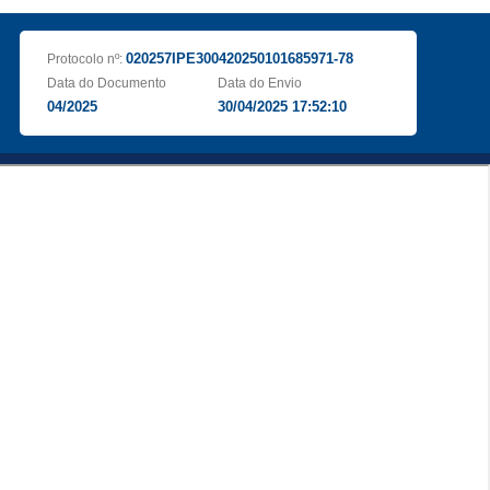
020257IPE300420250101685971-78
Protocolo nº:
Data do Documento
Data do Envio
04/2025
30/04/2025 17:52:10