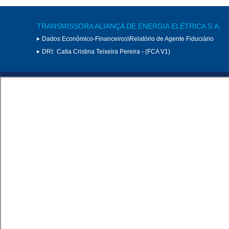
TRANSMISSORA ALIANÇA DE ENERGIA ELÉTRICA S.A.
Dados Econômico-Financeiros\Relatório de Agente Fiduciário
DRI:
Catia Cristina Teixeira Pereira - (FCA V1)