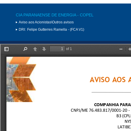
CIA PARANAENSE DE ENERGIA - COPEL
Aviso aos Acionistas\Outros avisos
DRI:
Felipe Gutterres Ramella - (FCA V1)