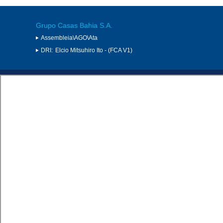
Grupo Casas Bahia S.A.
Assembleia\AGO\Ata
DRI:
Elcio Mitsuhiro Ito - (FCA V1)