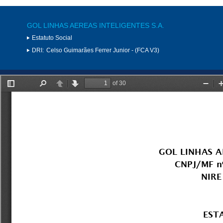
GOL LINHAS AEREAS INTELIGENTES S.A.
Estatuto Social
DRI:
Celso Guimarães Ferrer Junior - (FCA V3)