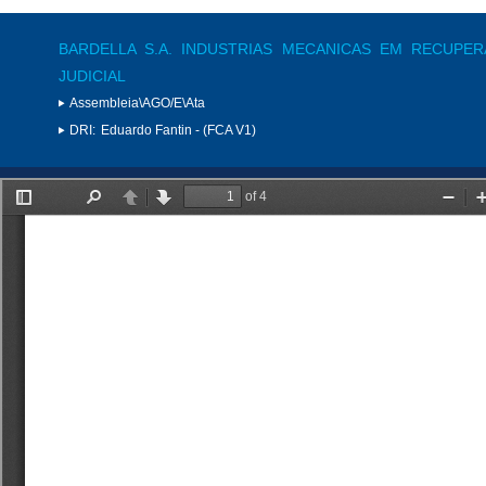
BARDELLA S.A. INDUSTRIAS MECANICAS EM RECUPE
JUDICIAL
Assembleia\AGO/E\Ata
DRI:
Eduardo Fantin - (FCA V1)