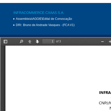
INFRACOMMERCE CXAAS S.A.
Assembleia\AGO/E\Edital de Convocação
DRI:
Bruno de Andrade Vasques - (FCA V1)