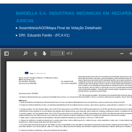
BARDELLA S.A. INDUSTRIAS MECANICAS EM RECUPE
JUDICIAL
Assembleia\AGO\Mapa Final de Votação Detalhado
DRI:
Eduardo Fantin - (FCA V1)