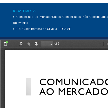
IGUATEMI S.A.
Comunicado ao Mercado\Outros Comunicados Não Considerados
Relevantes
DRI:
Guido Barbosa de Oliveira - (FCA V1)