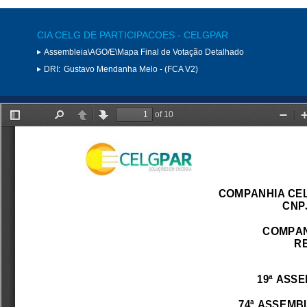
CIA CELG DE PARTICIPACOES - CELGPAR
Assembleia\AGO/E\Mapa Final de Votação Detalhado
DRI:
Gustavo Mendanha Melo - (FCA V2)