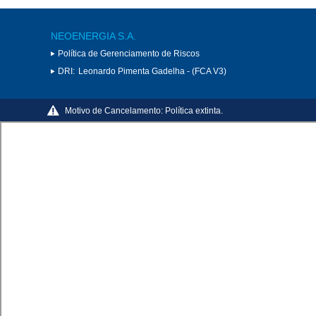
NEOENERGIA S.A.
Política de Gerenciamento de Riscos
DRI:
Leonardo Pimenta Gadelha - (FCA V3)
Motivo de Cancelamento:
Política extinta.