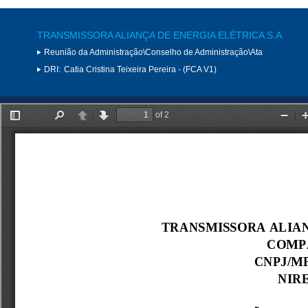
TRANSMISSORA ALIANÇA DE ENERGIA ELÉTRICA S.A.
Reunião da Administração\Conselho de Administração\Ata
DRI:
Catia Cristina Teixeira Pereira - (FCA V1)