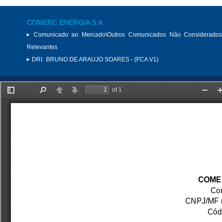
COMERC ENERGIA S.A.
Comunicado ao Mercado\Outros Comunicados Não Considerados
Relevantes
DRI:
BRUNO DE ARAUJO SOARES - (FCA V1)