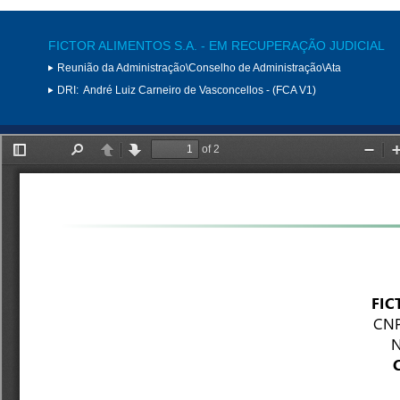
FICTOR ALIMENTOS S.A. - EM RECUPERAÇÃO JUDICIAL
Reunião da Administração\Conselho de Administração\Ata
DRI:
André Luiz Carneiro de Vasconcellos - (FCA V1)